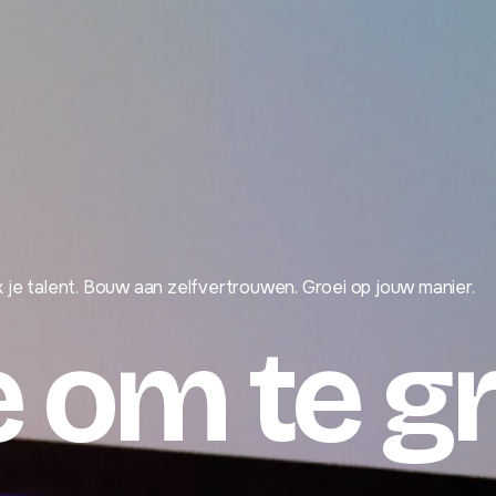
 je talent. Bouw aan zelfvertrouwen. Groei op jouw manier.
 om te g