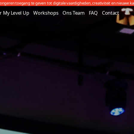
jongeren toegang te geven tot digitale vaardigheden, creativiteit en nieuwe k
r My Level Up
Workshops
Ons Team
FAQ
Contact