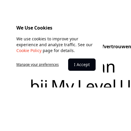
We Use Cookies
We use cookies to improve your
experience and analyze traffic. See our
Ontdek je talent. Bouw aan zelfvertrouwen
Cookie Policy
page for details.
Meld je aan
I Accept
Manage your preferences
bij My Level 
Bij My Level Up geloven we dat iedereen talent
niet zo ziet. Onze workshops helpen je ontdek
goed in bent en hoe je sterker in jezelf kunt s