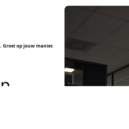
. Groei op jouw manier.
Up
 heeft ook als je dat zelf nog
ken wat bij jou past, waar je
taan. Je hoeft geen ervaring te