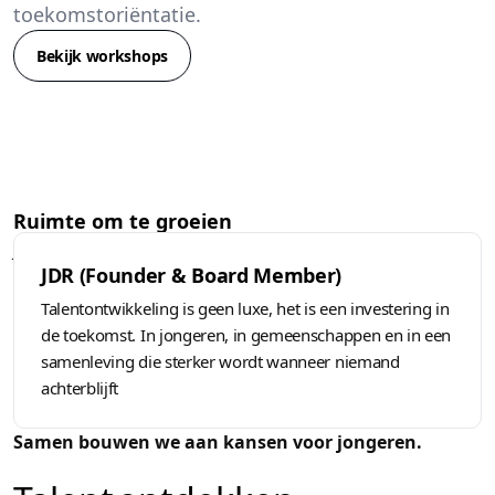
toekomstoriëntatie.
Bekijk workshops
Ruimte om te groeien
Jongeren hebben een veilige plek nodig om te ontdekken en te
JDR (Founder & Board Member)
groeien. My Level Up creëert plekken waar jongeren mogen
leren, proberen en groeien.
Talentontwikkeling is geen luxe, het is een investering in
de toekomst. In jongeren, in gemeenschappen en in een
samenleving die sterker wordt wanneer niemand
achterblijft
Samen bouwen we aan kansen voor jongeren.